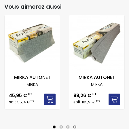
Vous aimerez aussi
MIRKA AUTONET
MIRKA AUTONET
MIRKA
MIRKA
Prix
Prix
45,95 €
HT
88,26 €
HT
soit
soit
TTC
TTC
55,14 €
105,91 €