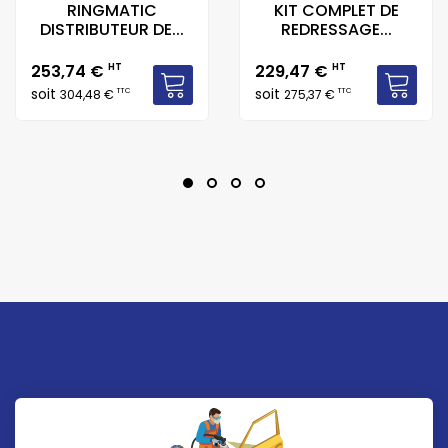
RINGMATIC
KIT COMPLET DE
DISTRIBUTEUR DE...
REDRESSAGE...
Prix
Prix
253,74 €
HT
229,47 €
HT
soit
soit
TTC
TTC
304,48 €
275,37 €