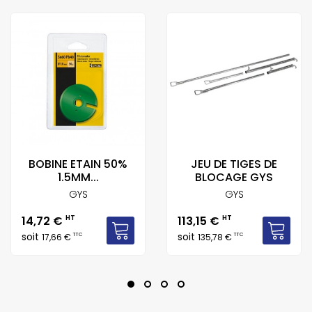
BOBINE ETAIN 50%
JEU DE TIGES DE
1.5MM...
BLOCAGE GYS
GYS
GYS
Prix
Prix
14,72 €
HT
113,15 €
HT
soit
soit
TTC
TTC
17,66 €
135,78 €