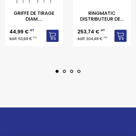
GRIFFE DE TIRAGE
RINGMATIC
DIAM....
DISTRIBUTEUR DE...
Prix
Prix
44,99 €
HT
253,74 €
HT
soit
soit
TTC
TTC
53,99 €
304,48 €