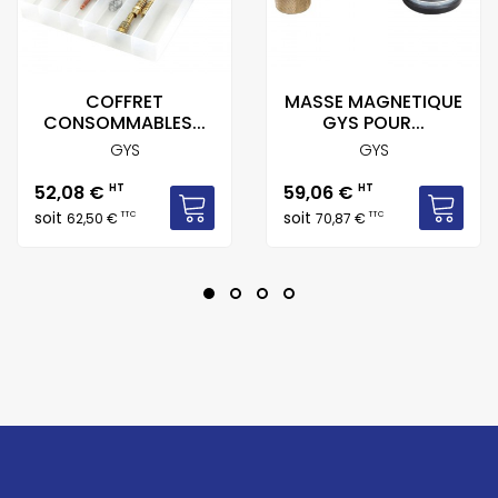
COFFRET
MASSE MAGNETIQUE
CONSOMMABLES...
GYS POUR...
GYS
GYS
Prix
Prix
52,08 €
HT
59,06 €
HT
soit
soit
TTC
TTC
62,50 €
70,87 €