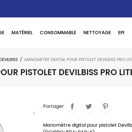
GE
MATÉRIEL
CONSOMMABLE
NETTOYAGE
EPI
OUTILS PNEUMATIQUE / ELECTRIQUE
BOOSTER / LAVEUR / INFRAROUGE
DEVILBISS
MANOMETRE DIGITAL POUR PISTOLET DEVILBISS PRO LI
UR PISTOLET DEVILBISS PRO LI
Partager
Manomètre digital pour pistolet Devilb