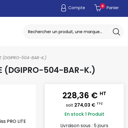
0
Compte
Panier
ADAPTATEUR DE POCHE JETABLE
DISQUE A MEULER / TRONCONNER
TE (DGIPRO-504-BAR-K.)
TE (DGIPRO-504-BAR-K.)
228,36 €
HT
274,03 €
TTC
soit
En stock
1 Produit
iss PRO LITE
Livraison sous :
5 jours