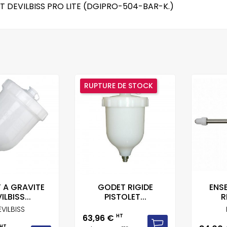
 DEVILBISS PRO LITE (DGIPRO-504-BAR-K.)
RUPTURE DE STOCK
 A GRAVITE
GODET RIGIDE
ENS
ILBISS...
PISTOLET...
R
VILBISS
Prix
63,96 €
HT
HT