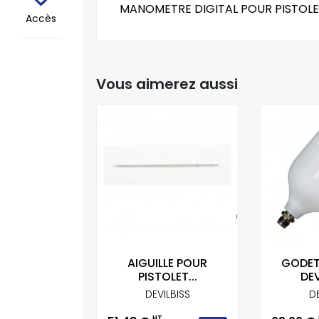
MANOMETRE DIGITAL POUR PISTOLET
Accès
Vous aimerez aussi
LE VALVE
AIGUILLE POUR
GODET
 POUR...
PISTOLET...
DEV
ILBISS
DEVILBISS
DE
T
HT