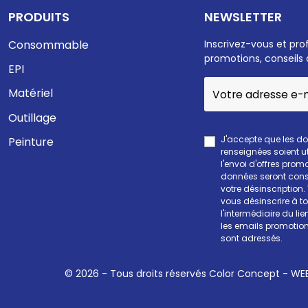
PRODUITS
NEWSLETTER
Consommable
Inscrivez-vous et pro
promotions, conseils 
EPI
Matériel
Outillage
J'accepte que les d
Peinture
renseignées soient ut
l'envoi d'offres prom
données seront cons
votre désinscription
vous désinscrire à 
l'intermédiaire du li
les emails promotion
sont adressés.
© 2026 - Tous droits réservés Color Concept -
WEE