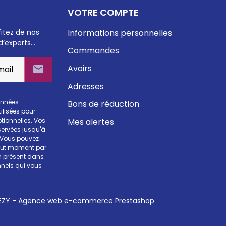
VOTRE COMPTE
fitez de nos
Informations personnelles
d’experts…
Commandes
Avoirs

Adresses
onnées
Bons de réduction
ilisées pour
Mes alertes
otionnelles. Vos
ervées jusqu'à
. Vous pouvez
tout moment par
en présent dans
nels qui vous
ZY - Agence web e-commerce Prestashop