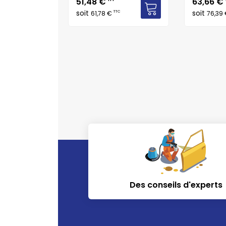
Prix
Prix
51,48 €
63,66 €
soit
soit
TTC
TTC
€
61,78 €
76,39
Des conseils d'experts