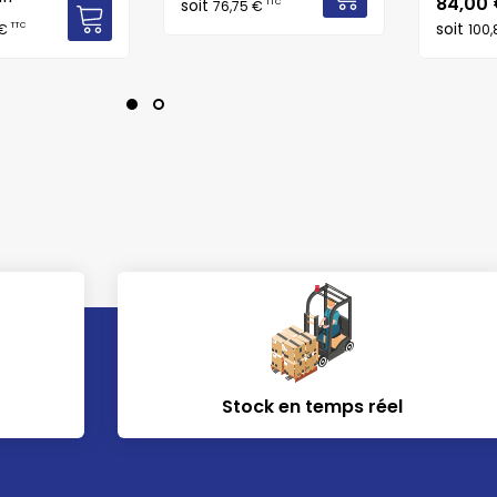
Prix
84,00
soit
TTC
76,75 €
soit
TTC
 €
100
Stock en temps réel