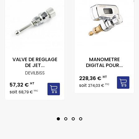
VALVE DE REGLAGE
MANOMETRE
DE JET...
DIGITAL POUR...
DEVILBISS
Prix
228,36 €
HT
Prix
57,32 €
HT
soit
TTC
274,03 €
soit
TTC
68,79 €