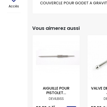
COUVERCLE POUR GODET A GRAVITE
Accès
Vous aimerez aussi
LE VALVE
AIGUILLE POUR
VALVE D
 POUR...
PISTOLET...
ILBISS
DEVILBISS
DE
T
HT