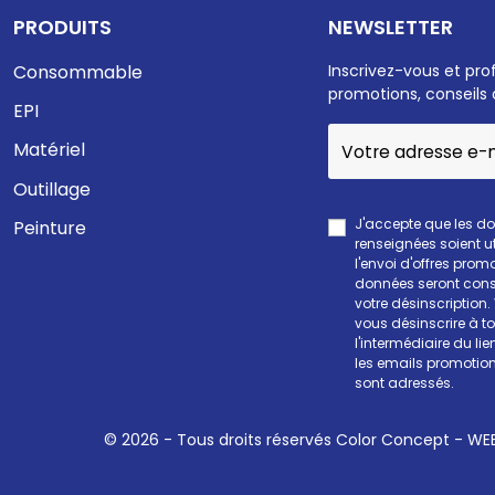
PRODUITS
NEWSLETTER
Consommable
Inscrivez-vous et pro
promotions, conseils 
EPI
Matériel
Outillage
J'accepte que les d
Peinture
renseignées soient ut
l'envoi d'offres prom
données seront cons
votre désinscription
vous désinscrire à 
l'intermédiaire du li
les emails promotion
sont adressés.
© 2026 - Tous droits réservés Color Concept -
WEE