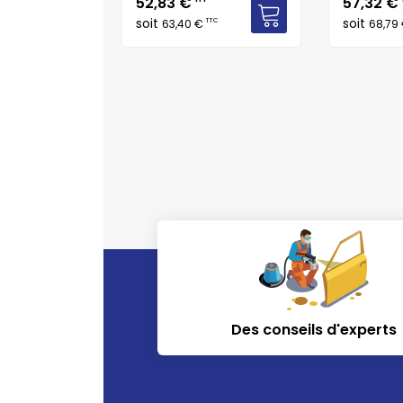
Prix
Prix
52,83 €
57,32 €
soit
soit
TTC
TTC
€
63,40 €
68,79
Des conseils d'experts