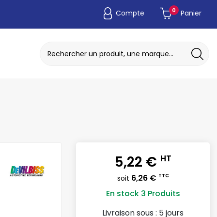
0
Compte
Panier
ADAPTATEUR DE POCHE JETABLE
DISQUE A MEULER / TRONCONNER
5,22 €
HT
6,26 €
TTC
soit
En stock
3 Produits
Livraison sous :
5 jours