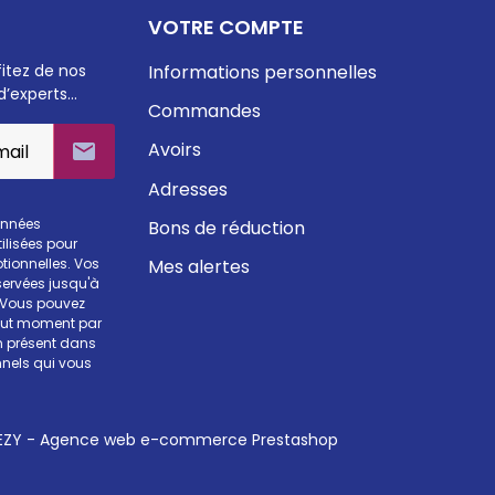
VOTRE COMPTE
fitez de nos
Informations personnelles
d’experts…
Commandes
Avoirs

Adresses
onnées
Bons de réduction
ilisées pour
Mes alertes
otionnelles. Vos
ervées jusqu'à
. Vous pouvez
tout moment par
en présent dans
nels qui vous
ZY - Agence web e-commerce Prestashop