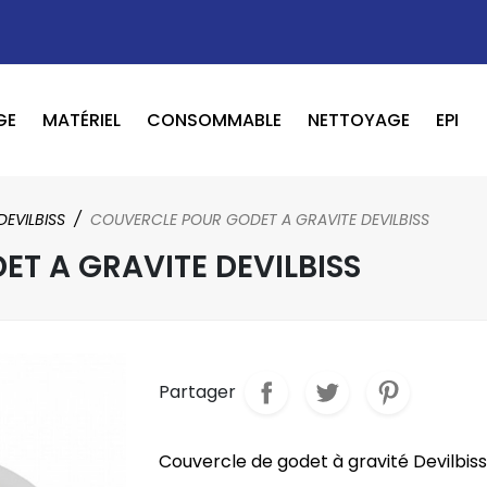
GE
MATÉRIEL
CONSOMMABLE
NETTOYAGE
EPI
OUTILS PNEUMATIQUE / ELECTRIQUE
BOOSTER / LAVEUR / INFRAROUGE
DEVILBISS
COUVERCLE POUR GODET A GRAVITE DEVILBISS
T A GRAVITE DEVILBISS
Partager
Couvercle de godet à gravité Devilbiss