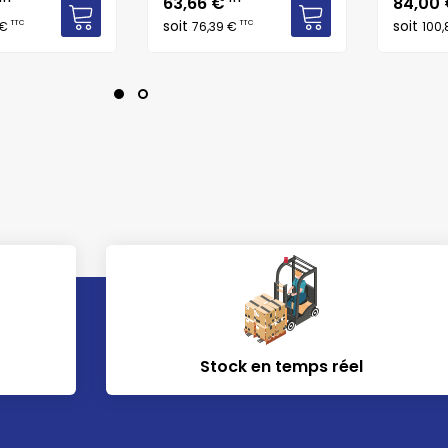
Prix
Prix
63,66 €
84,00
soit
soit
TTC
TTC
 €
76,39 €
100
Stock en temps réel