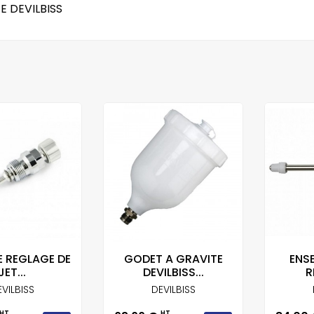
 DEVILBISS
E REGLAGE DE
GODET A GRAVITE
ENS
JET...
DEVILBISS...
R
VILBISS
DEVILBISS
HT
HT