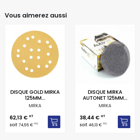
Vous aimerez aussi
DISQUE GOLD MIRKA
DISQUE MIRKA
125MM...
AUTONET 125MM...
MIRKA
MIRKA
Prix
Prix
62,13 €
HT
38,44 €
HT
soit
soit
TTC
TTC
74,55 €
46,13 €