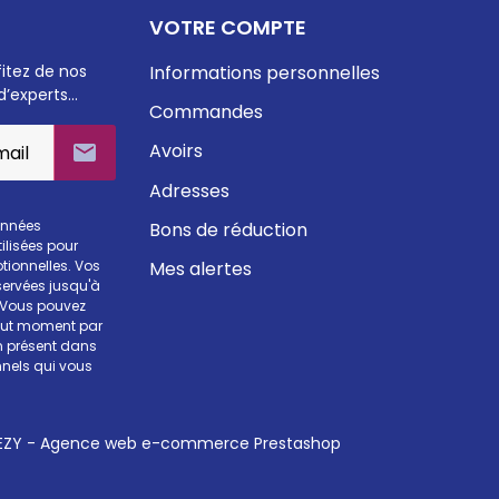
VOTRE COMPTE
fitez de nos
Informations personnelles
d’experts…
Commandes
Avoirs

Adresses
onnées
Bons de réduction
ilisées pour
Mes alertes
otionnelles. Vos
ervées jusqu'à
. Vous pouvez
tout moment par
en présent dans
nels qui vous
ZY - Agence web e-commerce Prestashop