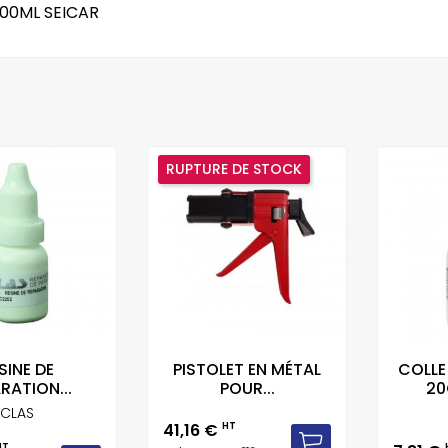
00ML SEICAR
RUPTURE DE STOCK
SINE DE
PISTOLET EN MÉTAL
COLLE
RATION...
POUR...
20
CLAS
Prix
41,16 €
HT
HT