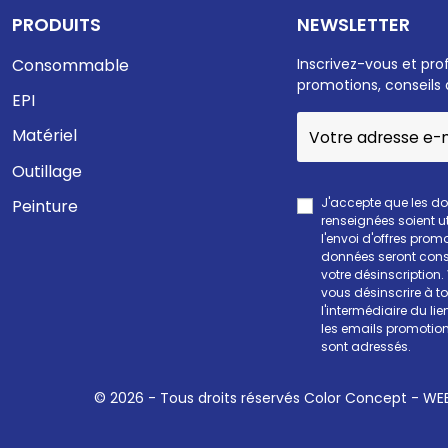
PRODUITS
NEWSLETTER
Consommable
Inscrivez-vous et pro
promotions, conseils 
EPI
Matériel
Outillage
J'accepte que les d
Peinture
renseignées soient ut
l'envoi d'offres prom
données seront cons
votre désinscription
vous désinscrire à 
l'intermédiaire du li
les emails promotion
sont adressés.
© 2026 - Tous droits réservés Color Concept -
WEE