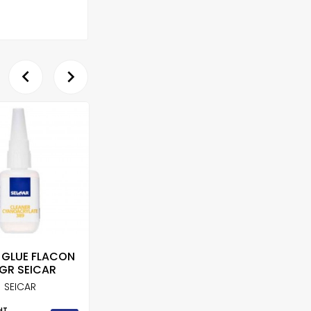


 GLUE FLACON
ACTIVATEUR
CART
GR SEICAR
PRIMAIRE COLLE A...
SEICAR
BOSSAUTO
Prix
57,0
HT
HT