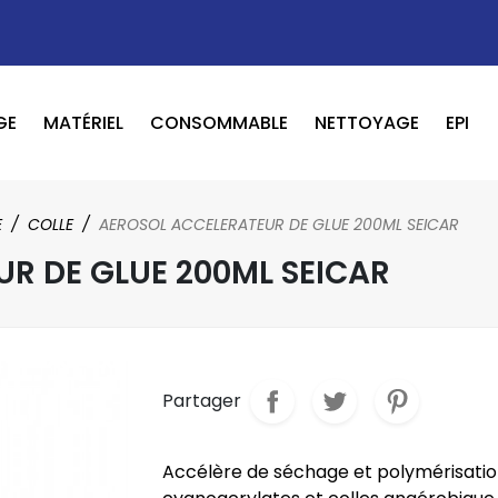
GE
MATÉRIEL
CONSOMMABLE
NETTOYAGE
EPI
OUTILS PNEUMATIQUE / ELECTRIQUE
BOOSTER / LAVEUR / INFRAROUGE
E
COLLE
AEROSOL ACCELERATEUR DE GLUE 200ML SEICAR
R DE GLUE 200ML SEICAR
Partager
Accélère de séchage et polymérisatio