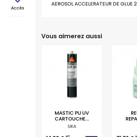
AEROSOL ACCELERATEUR DE GLUE 2
Accès
Vous aimerez aussi
DE STOCK
ARE-BRISE
MASTIC PU UV
RE
LASS...
CARTOUCHE...
REPA
ICAR
SIKA
HT