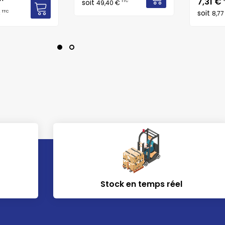
Prix
7,31 €
soit
TTC
49,40 €
soit
TTC
€
8,7
Stock en temps réel