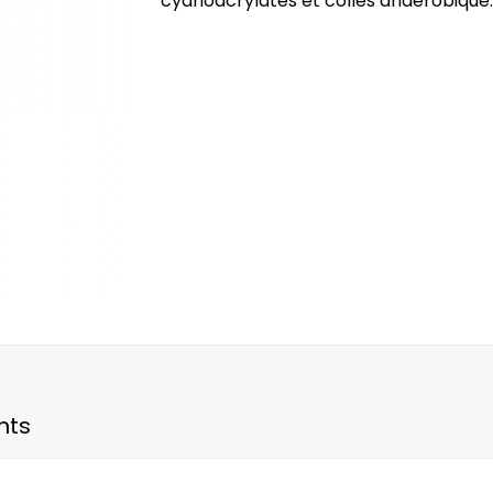
cyanoacrylates et colles anaérobique.
nts