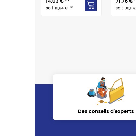
Prix
Prix
14,03 €
71,76 €
soit
soit
TC
TTC
16,84 €
86,11 
Des conseils d'experts