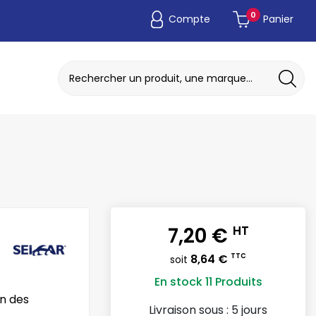
0
Compte
Panier
ADAPTATEUR DE POCHE JETABLE
DISQUE A MEULER / TRONCONNER
7,20 €
HT
8,64 €
TTC
soit
En stock
11 Produits
n des
Livraison sous :
5 jours