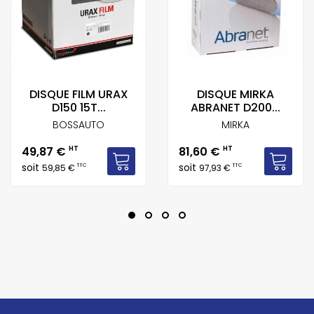
DISQUE FILM URAX
DISQUE MIRKA
D150 15T...
ABRANET D200...
BOSSAUTO
MIRKA
Prix
Prix
49,87 €
HT
81,60 €
HT
soit
soit
TTC
TTC
59,85 €
97,93 €