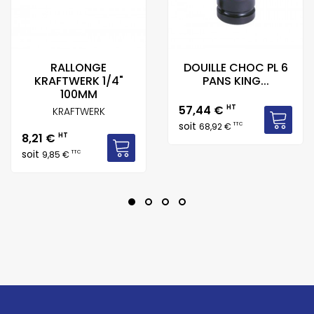
RALLONGE
DOUILLE CHOC PL 6
KRAFTWERK 1/4"
PANS KING...
100MM
Prix
57,44 €
HT
KRAFTWERK
soit
TTC
68,92 €
Prix
8,21 €
HT
soit
TTC
9,85 €