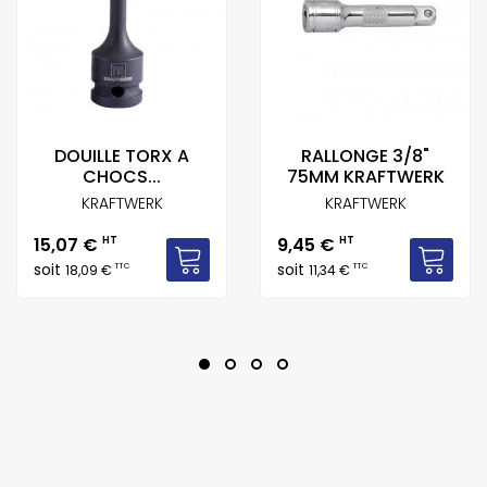
DOUILLE TORX A
RALLONGE 3/8"
CHOCS...
75MM KRAFTWERK
KRAFTWERK
KRAFTWERK
Prix
Prix
15,07 €
HT
9,45 €
HT
soit
soit
TTC
TTC
18,09 €
11,34 €