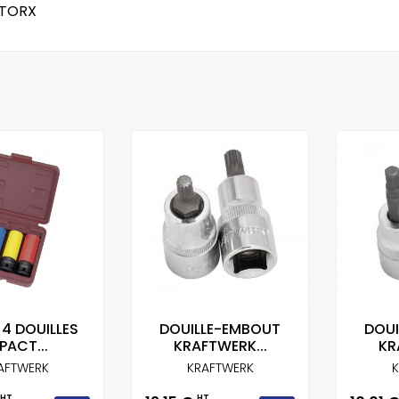
 TORX
 4 DOUILLES
DOUILLE-EMBOUT
DOUI
PACT...
KRAFTWERK...
KR
AFTWERK
KRAFTWERK
K
HT
HT