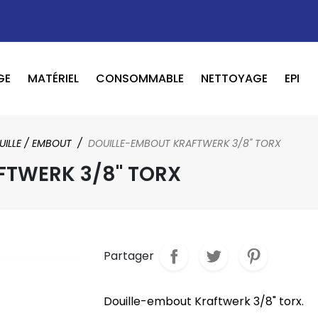
GE
MATÉRIEL
CONSOMMABLE
NETTOYAGE
EPI
OUTILS PNEUMATIQUE / ELECTRIQUE
BOOSTER / LAVEUR / INFRAROUGE
UILLE / EMBOUT
DOUILLE-EMBOUT KRAFTWERK 3/8" TORX
FTWERK 3/8" TORX
Partager
Douille-embout Kraftwerk 3/8" torx.