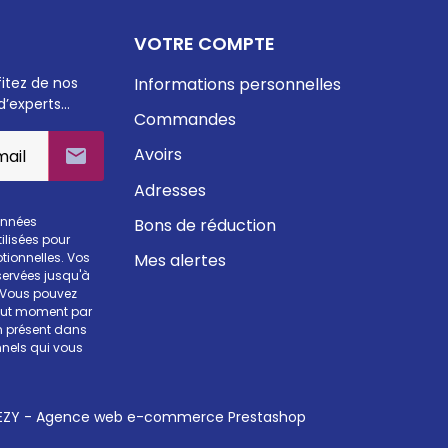
VOTRE COMPTE
fitez de nos
Informations personnelles
d’experts…
Commandes
Avoirs

Adresses
onnées
Bons de réduction
ilisées pour
Mes alertes
otionnelles. Vos
ervées jusqu'à
. Vous pouvez
tout moment par
en présent dans
nels qui vous
ZY - Agence web e-commerce Prestashop