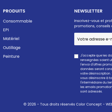
PRODUITS
NEWSLETTER
Consommable
Inscrivez-vous et pro
promotions, conseils 
EPI
Matériel
Outillage
J'accepte que les d
Peinture
renseignées soient ut
l'envoi d'offres prom
données seront cons
votre désinscription
vous désinscrire à 
l'intermédiaire du li
les emails promotion
sont adressés.
© 2026 - Tous droits réservés Color Concept -
WEE