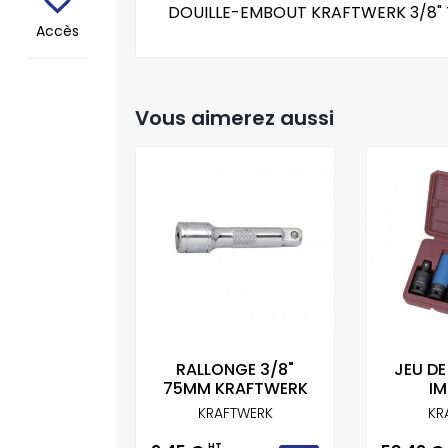
DOUILLE-EMBOUT KRAFTWERK 3/8"
Accès
Vous aimerez aussi
 CHOC PL 6
RALLONGE 3/8"
JEU DE
KING...
75MM KRAFTWERK
IM
KRAFTWERK
KR
T
HT