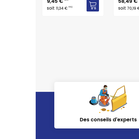
Prix
Prix
9,45 €
58,49 €
TTC
soit
soit
TTC
11,34 €
70,19
Des conseils d'experts