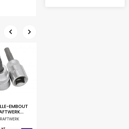


RUPT
LLE-EMBOUT
DOUILLE KRAFTWERK
AFTWERK...
EXTRA...
KR
RAFTWERK
KRAFTWERK
HT
HT