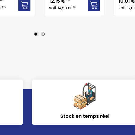
Prix
Prix
12,15 €
10,01 
soit
soit
TTC
TTC
 €
14,58 €
12,0
Stock en temps réel