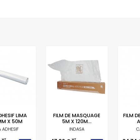
DHESIF LIMA
FILM DE MASQUAGE
FILM 
MM X 50M
5M X 120M...
A
A ADHESIF
INDASA
C
HT
HT