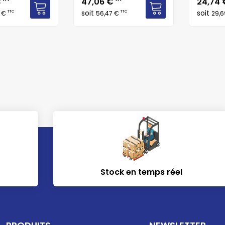
Prix
Prix
€
47,06 €
24,74
soit
soit
TTC
TTC
6 €
56,47 €
29,
Stock en temps réel