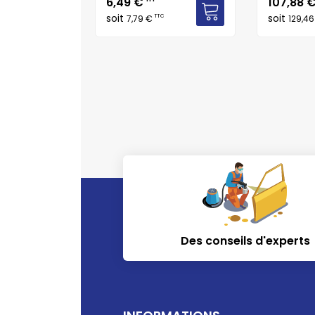
Prix
Prix
6,49 €
107,88 
soit
soit
TTC
7,79 €
129,4
Des conseils d'experts