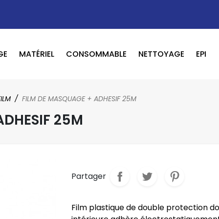
GE
MATÉRIEL
CONSOMMABLE
NETTOYAGE
EPI
OUTILS PNEUMATIQUE / ELECTRIQUE
BOOSTER / LAVEUR / INFRAROUGE
FILM
FILM DE MASQUAGE + ADHESIF 25M
ADHESIF 25M
Partager
Film plastique de double protection do