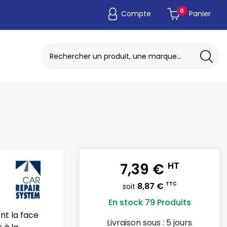
0
Compte
Panier
ADAPTATEUR DE POCHE JETABLE
DISQUE A MEULER / TRONCONNER
7,39 €
HT
8,87 €
TTC
soit
En stock
79 Produits
nt la face
Livraison sous :
5 jours