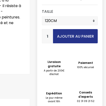
 à la
 Il résiste à
 -
TAILLE
 peintures.
té et ne
AJOUTER AU PANIER
Livraison
Paiement
gratuite
100% sécurisé
A partir de 200€
d'achat
Conseils
Expédition
d'experts
Le jour même
02 31 09 21 52
avant 16h