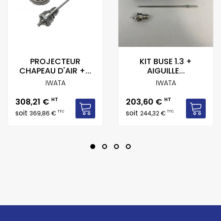
PROJECTEUR
KIT BUSE 1.3 +
CHAPEAU D'AIR +...
AIGUILLE...
IWATA
IWATA
Prix
Prix
308,21 €
HT
203,60 €
HT
soit
soit
TTC
TTC
369,86 €
244,32 €