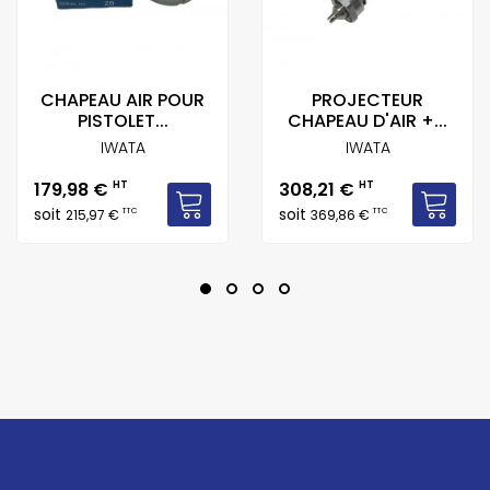
CHAPEAU AIR POUR
PROJECTEUR
PISTOLET...
CHAPEAU D'AIR +...
IWATA
IWATA
Prix
Prix
179,98 €
HT
308,21 €
HT
soit
soit
TTC
TTC
215,97 €
369,86 €