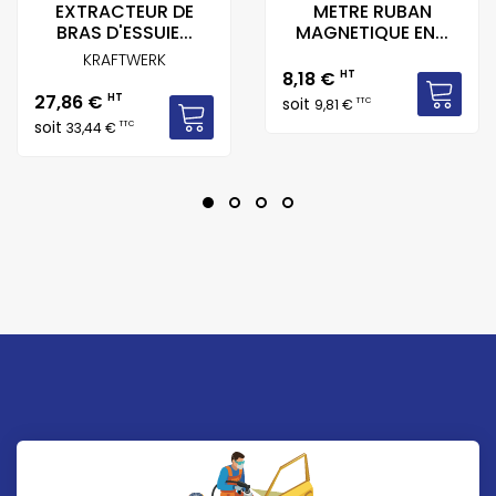
EXTRACTEUR DE
METRE RUBAN
BRAS D'ESSUIE...
MAGNETIQUE EN...
KRAFTWERK
Prix
8,18 €
HT
Prix
27,86 €
HT
soit
TTC
9,81 €
soit
TTC
33,44 €