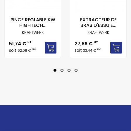
PINCE REGLABLE KW
EXTRACTEUR DE
HIGHTECH...
BRAS D'ESSUIE...
KRAFTWERK
KRAFTWERK
Prix
Prix
51,74 €
HT
27,86 €
HT
soit
soit
TTC
TTC
62,09 €
33,44 €