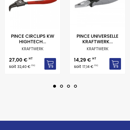
PINCE CIRCLIPS KW
PINCE UNIVERSELLE
HIGHTECH...
KRAFTWERK...
KRAFTWERK
KRAFTWERK
Prix
Prix
27,00 €
HT
14,29 €
HT
soit
soit
TTC
TTC
32,40 €
17,14 €