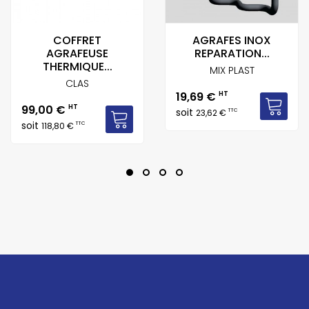
COFFRET
AGRAFES INOX
AGRAFEUSE
REPARATION...
THERMIQUE...
MIX PLAST
CLAS
Prix
19,69 €
HT
Prix
99,00 €
HT
soit
TTC
23,62 €
soit
TTC
118,80 €