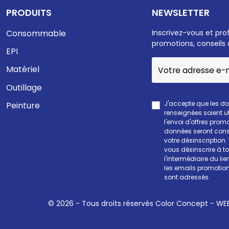
PRODUITS
NEWSLETTER
Consommable
Inscrivez-vous et pro
promotions, conseils 
EPI
Matériel
Outillage
J'accepte que les d
Peinture
renseignées soient ut
l'envoi d'offres prom
données seront cons
votre désinscription
vous désinscrire à 
l'intermédiaire du li
les emails promotion
sont adressés.
© 2026 - Tous droits réservés Color Concept -
WEE