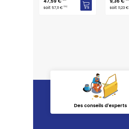
Prix
Prix
47,59 €
9,36 €
TTC
soit
soit
TTC
57,11 €
11,23 
Des conseils d'experts