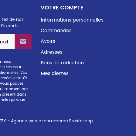
VOTRE COMPTE
fitez de nos
Informations personnelles
d’experts…
Commandes
Avoirs

Adresses
onnées
Bons de réduction
ilisées pour
Mes alertes
otionnelles. Vos
ervées jusqu'à
. Vous pouvez
tout moment par
en présent dans
nels qui vous
ZY - Agence web e-commerce Prestashop