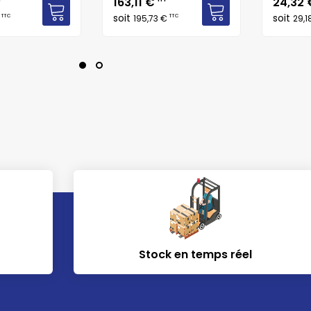
Prix
Prix
163,11 €
24,32
soit
soit
TTC
TTC
€
195,73 €
29,1
Stock en temps réel