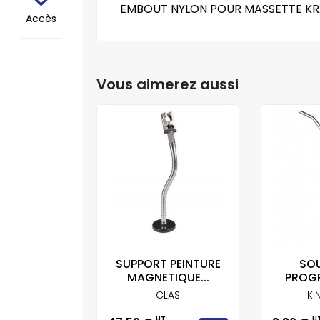
EMBOUT NYLON POUR MASSETTE KR
Accès
Vous aimerez aussi
E 44M CLAS
SUPPORT PEINTURE
SOU
MAGNETIQUE...
PROGR
LAS
CLAS
KI
T
HT
H