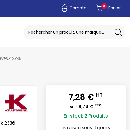
0
Compte
Panier
ADAPTATEUR DE POCHE JETABLE
DISQUE A MEULER / TRONCONNER
TWERK 2336
7,28 €
HT
8,74 €
TTC
soit
En stock
2 Produits
rk 2336
Livraison sous :
5 jours