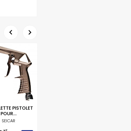


RUPT
ETTE PISTOLET
KIT 4 CALES
TRA
POUR...
ASPIRANTES...
SEICAR
MIRKA
HT
HT