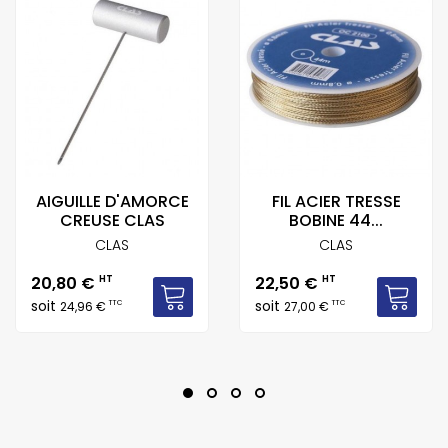
AIGUILLE D'AMORCE
FIL ACIER TRESSE
CREUSE CLAS
BOBINE 44...
CLAS
CLAS
Prix
Prix
20,80 €
HT
22,50 €
HT
soit
soit
TTC
TTC
24,96 €
27,00 €