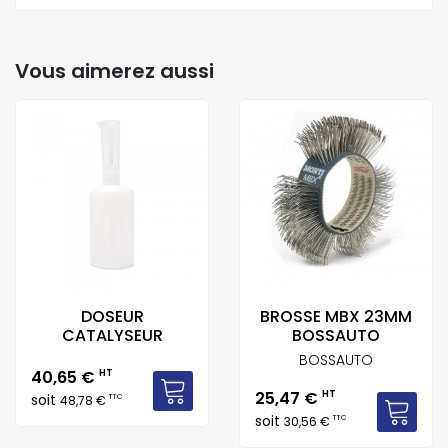
Vous aimerez aussi
DOSEUR
BROSSE MBX 23MM
CATALYSEUR
BOSSAUTO
BOSSAUTO
Prix
40,65 €
HT
Prix
25,47 €
HT
soit
TTC
48,78 €
soit
TTC
30,56 €