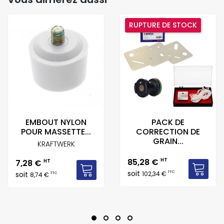
RUPTURE DE STOCK
EMBOUT NYLON
PACK DE
POUR MASSETTE...
CORRECTION DE
GRAIN...
KRAFTWERK
Prix
85,28 €
HT
Prix
7,28 €
HT
soit
TTC
soit
102,34 €
TTC
8,74 €