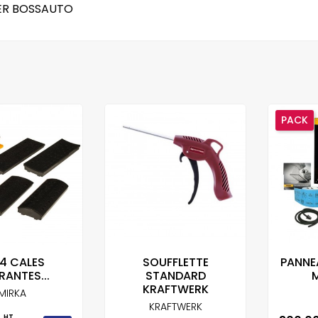
ER BOSSAUTO
PACK
 4 CALES
SOUFFLETTE
PANNE
RANTES...
STANDARD
M
KRAFTWERK
MIRKA
KRAFTWERK
HT