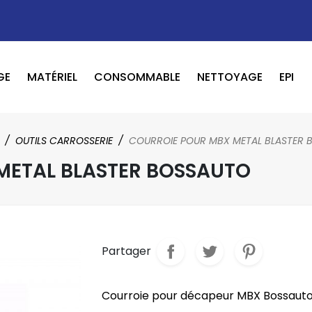
GE
MATÉRIEL
CONSOMMABLE
NETTOYAGE
EPI
OUTILS PNEUMATIQUE / ELECTRIQUE
BOOSTER / LAVEUR / INFRAROUGE
OUTILS CARROSSERIE
COURROIE POUR MBX METAL BLASTER 
METAL BLASTER BOSSAUTO
Partager
Courroie pour décapeur MBX Bossauto