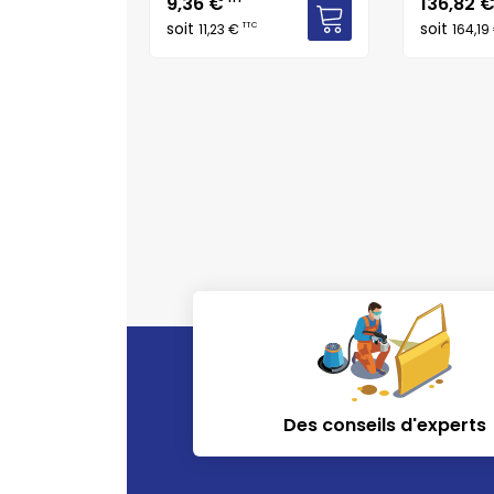
Prix
Prix
9,36 €
136,82 
soit
soit
TTC
11,23 €
164,19
C
Des conseils d'experts