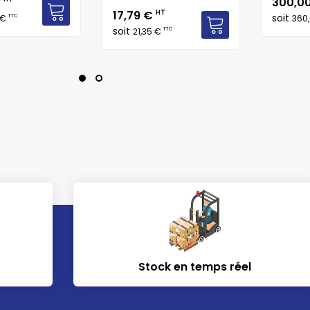
Prix
€
300,0
Prix
17,79 €
HT
soit
TTC
 €
360
soit
TTC
21,35 €
Stock en temps réel