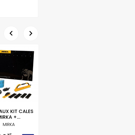


AUX KIT CALES
SYSTEME COUPE FIL
IRKA +...
2...
MIRKA
CLAS
HT
HT