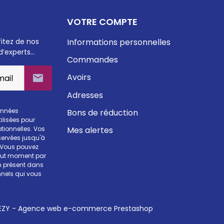
VOTRE COMPTE
fitez de nos
Informations personnelles
d’experts…
Commandes
Avoirs

Adresses
onnées
Bons de réduction
ilisées pour
Mes alertes
otionnelles. Vos
ervées jusqu'à
. Vous pouvez
tout moment par
en présent dans
nels qui vous
ZY - Agence web e-commerce Prestashop