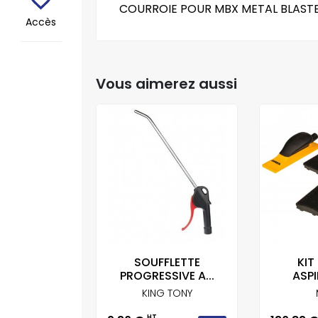
COURROIE POUR MBX METAL BLAST
Accès
Vous aimerez aussi
MPON
SOUFFLETTE
KIT
FICATEUR
PROGRESSIVE A...
ASPI
KA...
KING TONY
IRKA
HT