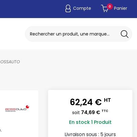
0
Compte
Panier
ADAPTATEUR DE POCHE JETABLE
DISQUE A MEULER / TRONCONNER
BOSSAUTO
62,24 €
HT
74,69 €
TTC
soit
En stock
1 Produit
.
Livraison sous :
5 jours