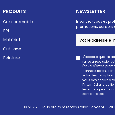
PRODUITS
NEWSLETTER
Consommable
Inscrivez-vous et pro
promotions, conseils 
EPI
Matériel
Outillage
J'accepte que les d
Peinture
renseignées soient ut
l'envoi d'offres prom
données seront cons
votre désinscription
vous désinscrire à 
l'intermédiaire du li
les emails promotion
sont adressés.
© 2026 - Tous droits réservés Color Concept -
WEE