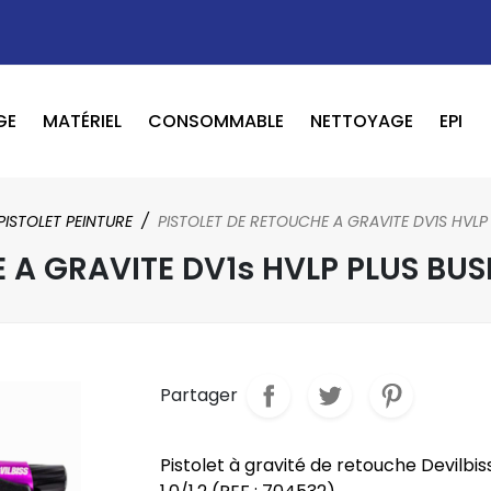
GE
MATÉRIEL
CONSOMMABLE
NETTOYAGE
EPI
OUTILS PNEUMATIQUE / ELECTRIQUE
BOOSTER / LAVEUR / INFRAROUGE
PISTOLET PEINTURE
PISTOLET DE RETOUCHE A GRAVITE DV1S HVLP P
A GRAVITE DV1s HVLP PLUS BUSE 
Partager
Pistolet à gravité de retouche Devilbi