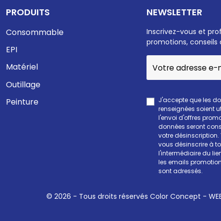
PRODUITS
NEWSLETTER
Consommable
Inscrivez-vous et pro
promotions, conseils 
EPI
Matériel
Outillage
J'accepte que les d
Peinture
renseignées soient ut
l'envoi d'offres prom
données seront cons
votre désinscription
vous désinscrire à 
l'intermédiaire du li
les emails promotion
sont adressés.
© 2026 - Tous droits réservés Color Concept -
WEE