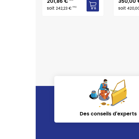
Prix
Prix
201,86 €
350,00
TTC
0 €
soit
soit
TTC
242,23 €
420,0
Des conseils d'experts