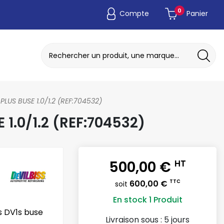
0
Compte
Panier
ADAPTATEUR DE POCHE JETABLE
DISQUE A MEULER / TRONCONNER
LUS BUSE 1.0/1.2 (REF:704532)
1.0/1.2 (REF:704532)
500,00 €
HT
600,00 €
TTC
soit
En stock
1 Produit
ss DV1s buse
Livraison sous :
5 jours