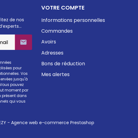
VOTRE COMPTE
fitez de nos
Informations personnelles
d’experts…
Commandes
Avoirs

Adresses
onnées
Bons de réduction
ilisées pour
Mes alertes
otionnelles. Vos
ervées jusqu'à
. Vous pouvez
tout moment par
en présent dans
nels qui vous
ZY - Agence web e-commerce Prestashop