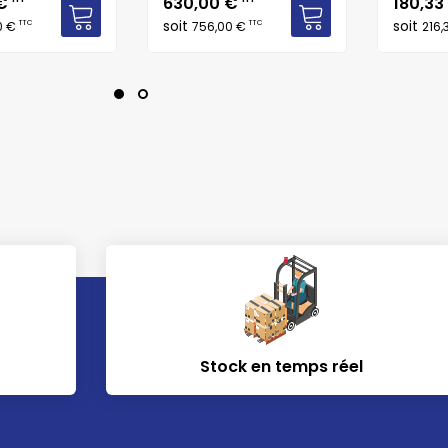
Prix
Prix
 €
630,00 €
180,33
soit
soit
TTC
TTC
0 €
756,00 €
216,
Stock en temps réel