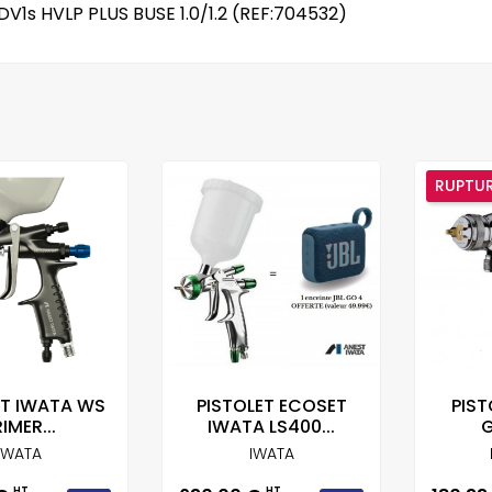
1s HVLP PLUS BUSE 1.0/1.2 (REF:704532)
RUPTUR
ET IWATA WS
PISTOLET ECOSET
PIST
IMER...
IWATA LS400...
G
IWATA
IWATA
HT
HT