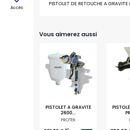
PISTOLET DE RETOUCHE A GRAVITE DV
Accès
Vous aimerez aussi
 SATA JET X
PISTOLET A GRAVITE
PISTOL
LP...
2600...
PR
PROTEK
HT
HT