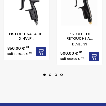
PISTOLET SATA JET
PISTOLET DE
X HVLP...
RETOUCHE A...
DEVILBISS
Prix
850,00 €
HT
Prix
500,00 €
HT
soit
TTC
1 020,00 €
soit
TTC
600,00 €