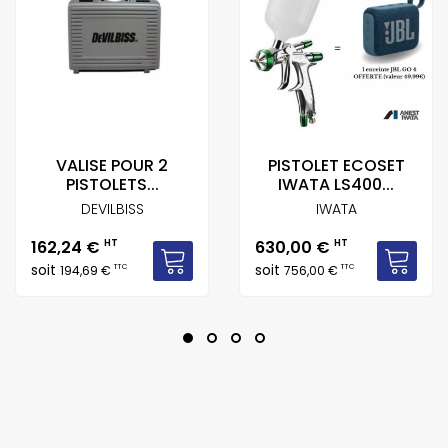
VALISE POUR 2
PISTOLET ECOSET
PISTOLETS...
IWATA LS400...
DEVILBISS
IWATA
Prix
Prix
162,24 €
HT
630,00 €
HT
soit
soit
TTC
TTC
194,69 €
756,00 €