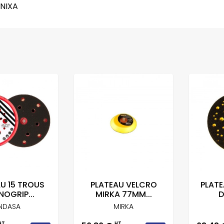
INIXA
U 15 TROUS
PLATEAU VELCRO
PLATE
OGRIP...
MIRKA 77MM...
D
INDASA
MIRKA
HT
HT