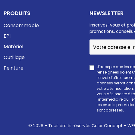
PRODUITS
NEWSLETTER
Consommable
Inscrivez-vous et pro
promotions, conseils 
EPI
Matériel
Outillage
J'accepte que les d
Peinture
renseignées soient ut
l'envoi d'offres prom
données seront cons
votre désinscription
vous désinscrire à 
l'intermédiaire du li
les emails promotion
sont adressés.
© 2026 - Tous droits réservés Color Concept -
WEE