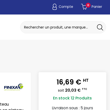
0
Compte
Panier
ADAPTATEUR DE POCHE JETABLE
DISQUE A MEULER / TRONCONNER
16,69 €
HT
20,03 €
TTC
soit
En stock
12 Produits
ateau
Livraison sous :
5 jours