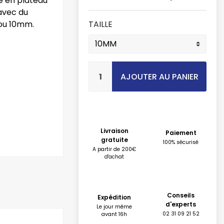
e en plateau
 avec du
 ou 10mm.
TAILLE
AJOUTER AU PANIER
Livraison
Paiement
gratuite
100% sécurisé
A partir de 200€
d'achat
Conseils
Expédition
d'experts
Le jour même
02 31 09 21 52
avant 16h