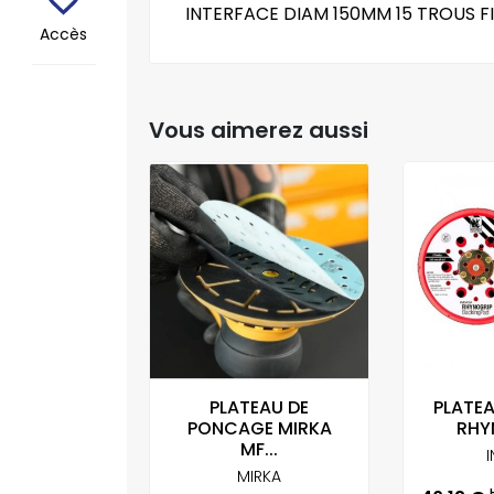
INTERFACE DIAM 150MM 15 TROUS F
Accès
Vous aimerez aussi
ON DE
PLATEAU DE
PLATEA
E 150 X...
PONCAGE MIRKA
RHYN
MF...
ICAR
MIRKA