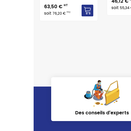
Prix
46,12 €
Prix
63,50 €
HT
soit
TTC
55,34
soit
TTC
76,20 €
Des conseils d'experts