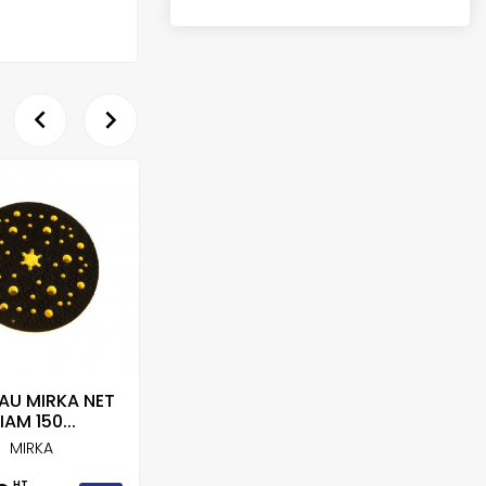


RUPT
AU MIRKA NET
LOT DE 5 INTERFACES
PEAU
IAM 150...
MIRKA...
MIRKA
MIRKA
HT
HT