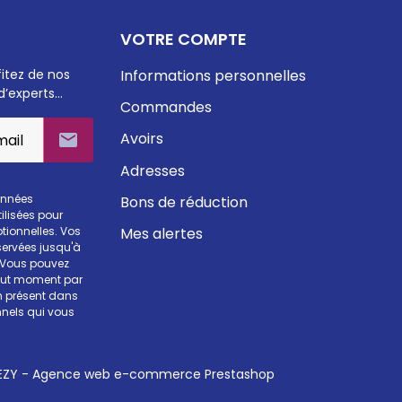
VOTRE COMPTE
fitez de nos
Informations personnelles
d’experts…
Commandes
Avoirs

Adresses
onnées
Bons de réduction
ilisées pour
Mes alertes
otionnelles. Vos
ervées jusqu'à
. Vous pouvez
tout moment par
en présent dans
nels qui vous
ZY - Agence web e-commerce Prestashop