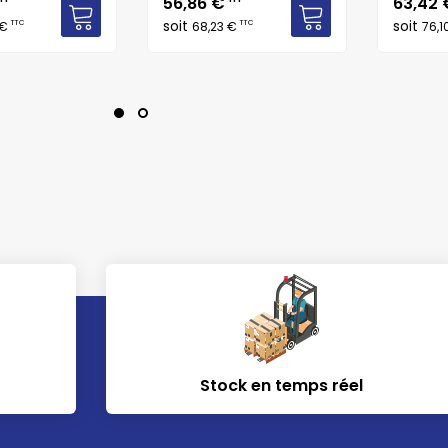
Prix
Prix
56,86 €
63,42
soit
soit
TTC
TTC
 €
68,23 €
76,1
Stock en temps réel