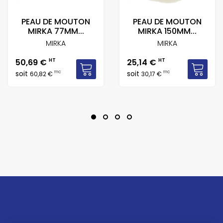
PEAU DE MOUTON
PEAU DE MOUTON
MIRKA 77MM...
MIRKA 150MM...
MIRKA
MIRKA
Prix
Prix
50,69 €
HT
25,14 €
HT
soit
soit
TTC
TTC
60,82 €
30,17 €