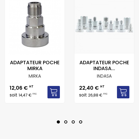
ADAPTATEUR POCHE
ADAPTATEUR POCHE
MIRKA
INDASA...
MIRKA
INDASA
Prix
Prix
12,06 €
HT
22,40 €
HT
soit
soit
TTC
TTC
14,47 €
26,88 €