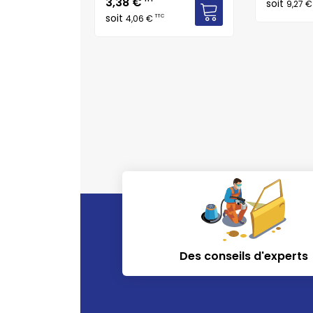
Prix
3,38 €
soit
9,27 
soit
TTC
4,06 €
Des conseils d'experts