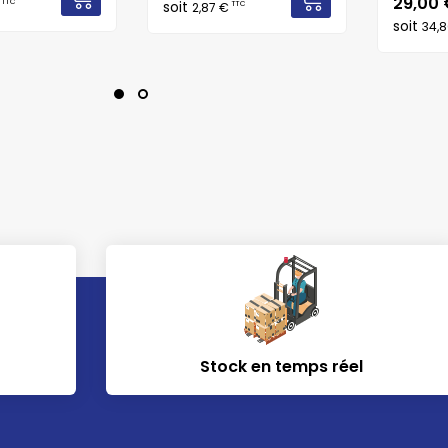
Prix
29,00
TTC
€
soit
TTC
2,87 €
soit
34,
Stock en temps réel