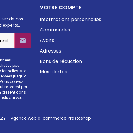
VOTRE COMPTE
fitez de nos
Informations personnelles
d’experts…
Commandes
Avoirs

Adresses
onnées
Bons de réduction
ilisées pour
Mes alertes
otionnelles. Vos
ervées jusqu'à
. Vous pouvez
tout moment par
en présent dans
nels qui vous
ZY - Agence web e-commerce Prestashop