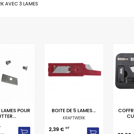
K AVEC 3 LAMES
2 LAMES POUR
BOITE DE 5 LAMES...
COFFR
TTER...
CU
KRAFTWERK
T
Prix
2,39 €
HT