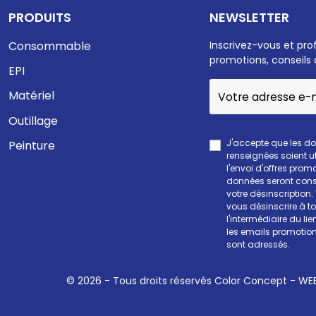
PRODUITS
NEWSLETTER
Consommable
Inscrivez-vous et pro
promotions, conseils 
EPI
Matériel
Outillage
J'accepte que les d
Peinture
renseignées soient ut
l'envoi d'offres prom
données seront cons
votre désinscription
vous désinscrire à 
l'intermédiaire du li
les emails promotion
sont adressés.
© 2026 - Tous droits réservés Color Concept -
WEE