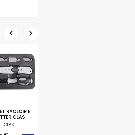


ET RACLOIR ET
10 LAMES POUR
LAME
TTER CLAS
GRATTOIR...
CLAS
KRAFTWERK
HT
HT