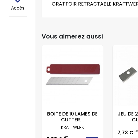
GRATTOIR RETRACTABLE KRAFTWER
Accès
Vous aimerez aussi
10 LAMES DE
BOITE DE 10 LAMES DE
JEU DE 
TER...
CUTTER...
CU
FTWERK
KRAFTWERK
Prix
7,73 €
H
HT