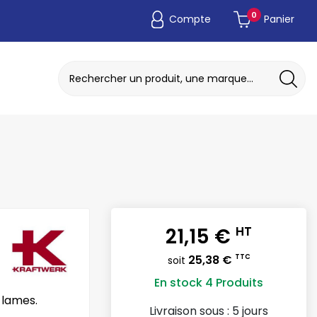
0
Compte
Panier
ADAPTATEUR DE POCHE JETABLE
DISQUE A MEULER / TRONCONNER
21,15 €
HT
25,38 €
TTC
soit
En stock
4 Produits
 lames.
Livraison sous :
5 jours