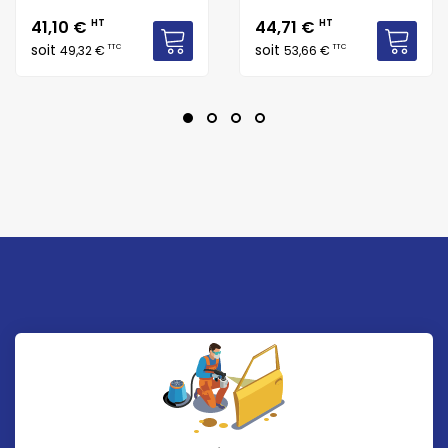
Prix
Prix
41,10 €
HT
44,71 €
HT
soit
soit
TTC
TTC
49,32 €
53,66 €