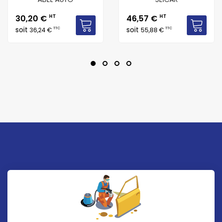
Prix
Prix
30,20 €
HT
46,57 €
HT
soit
soit
TTC
TTC
36,24 €
55,88 €