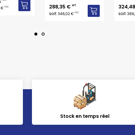
€
Prix
Prix
288,35 €
HT
324,4
TTC
1 €
soit
soit
TTC
346,02 €
389
Stock en temps réel