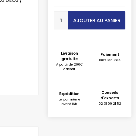
ka DEOS /
AJOUTER AU PANIER
Livraison
Paiement
gratuite
100% sécurisé
A partir de 200€
d'achat
Conseils
Expédition
d'experts
Le jour même
02 31 09 21 52
avant 16h