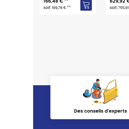
Prix
Prix
166,48 €
629,92 
soit
soit
TTC
TTC
€
199,78 €
755,9
Des conseils d'experts