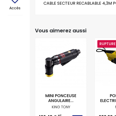
CABLE SECTEUR RECABLABLE 4,3M 
Accès
Vous aimerez aussi
RUPTURE
APEUR
MINI PONCEUSE
PO
QUE MBX...
ANGULAIRE...
ELECTRI
SAUTO
KING TONY
HT
HT