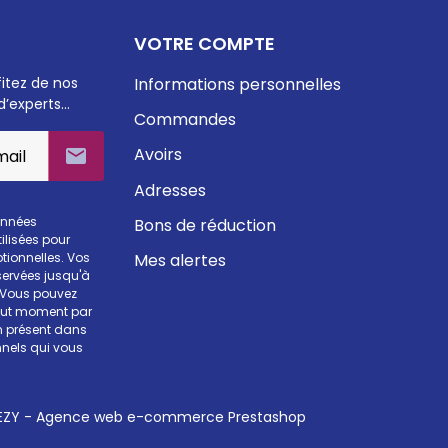
VOTRE COMPTE
fitez de nos
Informations personnelles
d’experts…
Commandes
Avoirs

Adresses
onnées
Bons de réduction
ilisées pour
Mes alertes
otionnelles. Vos
ervées jusqu'à
. Vous pouvez
tout moment par
en présent dans
nels qui vous
ZY - Agence web e-commerce Prestashop