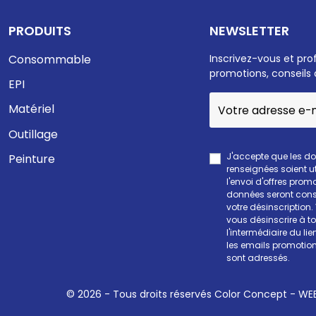
PRODUITS
NEWSLETTER
Consommable
Inscrivez-vous et pro
promotions, conseils 
EPI
Matériel
Outillage
J'accepte que les d
Peinture
renseignées soient ut
l'envoi d'offres prom
données seront cons
votre désinscription
vous désinscrire à 
l'intermédiaire du li
les emails promotion
sont adressés.
© 2026 - Tous droits réservés Color Concept -
WEE