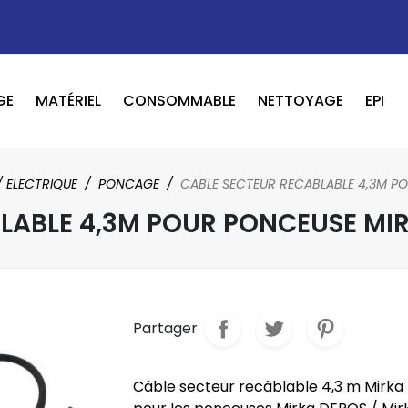
GE
MATÉRIEL
CONSOMMABLE
NETTOYAGE
EPI
OUTILS PNEUMATIQUE / ELECTRIQUE
BOOSTER / LAVEUR / INFRAROUGE
/ ELECTRIQUE
PONCAGE
CABLE SECTEUR RECABLABLE 4,3M P
LABLE 4,3M POUR PONCEUSE MI
Partager
Câble secteur recâblable 4,3 m Mirka 