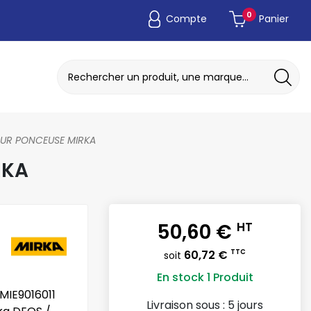
0
Compte
Panier
ADAPTATEUR DE POCHE JETABLE
DISQUE A MEULER / TRONCONNER
OUR PONCEUSE MIRKA
RKA
50,60 €
HT
60,72 €
TTC
soit
En stock
1 Produit
MIE9016011
Livraison sous :
5 jours