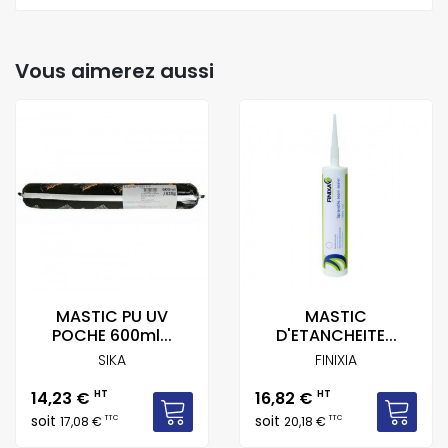
Vous aimerez aussi
MASTIC PU UV
MASTIC
POCHE 600ml...
D'ETANCHEITE...
SIKA
FINIXIA
Prix
Prix
14,23 €
HT
16,82 €
HT
soit
soit
TTC
TTC
17,08 €
20,18 €