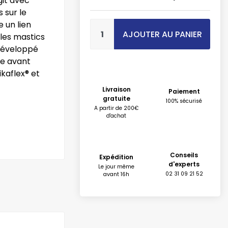
git avec
 sur le
 un lien
AJOUTER AU PANIER
 les mastics
 développé
ge avant
ikaflex® et
Livraison
Paiement
gratuite
100% sécurisé
A partir de 200€
d'achat
Conseils
Expédition
d'experts
Le jour même
02 31 09 21 52
avant 16h