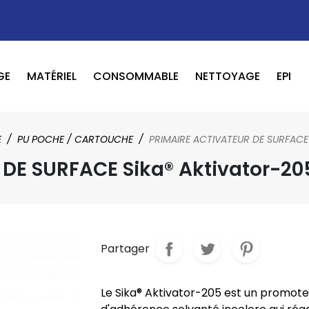
GE
MATÉRIEL
CONSOMMABLE
NETTOYAGE
EPI
OUTILS PNEUMATIQUE / ELECTRIQUE
BOOSTER / LAVEUR / INFRAROUGE
E
PU POCHE / CARTOUCHE
PRIMAIRE ACTIVATEUR DE SURFACE 
E SURFACE Sika® Aktivator-205 
Partager
Le Sika® Aktivator-205 est un promote