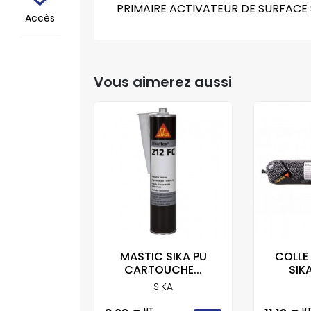
PRIMAIRE ACTIVATEUR DE SURFACE Si
Accès
Vous aimerez aussi
LEX 221
MASTIC SIKA PU
COLLE
UCHE...
CARTOUCHE...
SIK
IKA
SIKA
HT
H