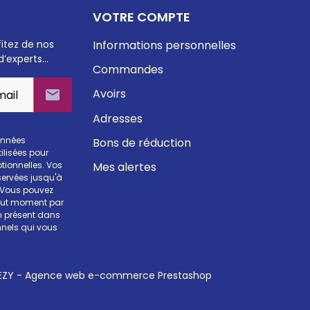
VOTRE COMPTE
fitez de nos
Informations personnelles
d’experts…
Commandes
Avoirs

Adresses
onnées
Bons de réduction
ilisées pour
Mes alertes
otionnelles. Vos
ervées jusqu'à
. Vous pouvez
tout moment par
en présent dans
nels qui vous
ZY - Agence web e-commerce Prestashop