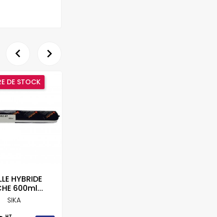


E DE STOCK
LE HYBRIDE
MASTIC SIKA PU
HE 600ml...
POCHE 400ML...
D'
SIKA
SIKA
HT
HT