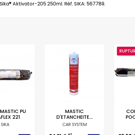
ka® Aktivator-205 250ml. Réf. SIKA: 567789.
RUPTUR
 MASTIC PU
MASTIC
COL
AFLEX 221
D'ETANCHEITE...
POC
SIKA
CAR SYSTEM
T
HT