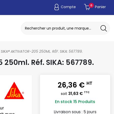
0
Compte
Panier
ADAPTATEUR DE POCHE JETABLE
DISQUE A MEULER / TRONCONNER
SIKA® AKTIVATOR-205 250ML. RÉF. SIKA: 567789.
250ml. Réf. SIKA: 567789.
26,36 €
HT
31,63 €
TTC
soit
En stock
15 Produits
ur
Livraison sous :
5 jours