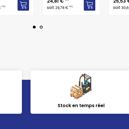
Prix
Prix
24,81 €
25,53
soit
soit
TTC
TTC
€
29,78 €
30,
Stock en temps réel