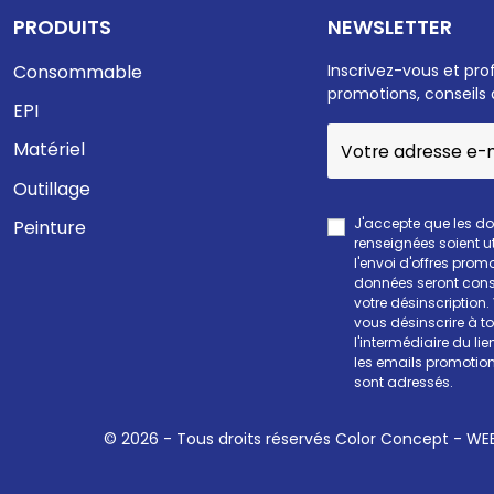
PRODUITS
NEWSLETTER
Consommable
Inscrivez-vous et pro
promotions, conseils 
EPI
Matériel
Outillage
J'accepte que les d
Peinture
renseignées soient ut
l'envoi d'offres prom
données seront cons
votre désinscription
vous désinscrire à 
l'intermédiaire du li
les emails promotion
sont adressés.
© 2026 - Tous droits réservés Color Concept -
WEE