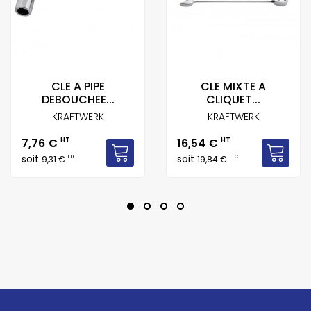
CLE A PIPE
CLE MIXTE A
DEBOUCHEE...
CLIQUET...
KRAFTWERK
KRAFTWERK
Prix
Prix
7,76 €
HT
16,54 €
HT
soit
soit
TTC
TTC
9,31 €
19,84 €