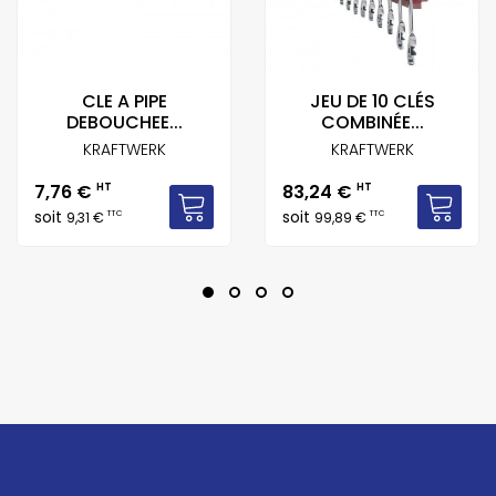
CLE A PIPE
JEU DE 10 CLÉS
DEBOUCHEE...
COMBINÉE...
KRAFTWERK
KRAFTWERK
Prix
Prix
7,76 €
HT
83,24 €
HT
soit
soit
TTC
TTC
9,31 €
99,89 €