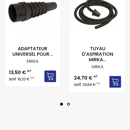
ADAPTATEUR
TUYAU
UNIVERSEL POUR...
D'ASPIRATION
MIRKA...
MIRKA
MIRKA
Prix
13,50 €
HT
Prix
24,70 €
HT
soit
TTC
16,20 €
soit
TTC
29,64 €