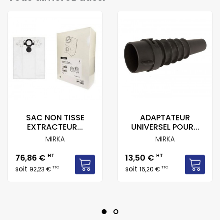
SAC NON TISSE
ADAPTATEUR
EXTRACTEUR...
UNIVERSEL POUR...
MIRKA
MIRKA
Prix
Prix
76,86 €
HT
13,50 €
HT
soit
soit
TTC
TTC
92,23 €
16,20 €