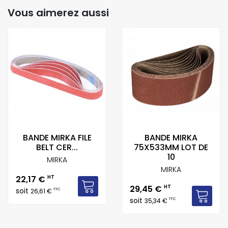
Vous aimerez aussi
BANDE MIRKA FILE
BANDE MIRKA
BELT CER...
75X533MM LOT DE
10
MIRKA
MIRKA
Prix
22,17 €
HT
Prix
29,45 €
HT
soit
TTC
26,61 €
soit
TTC
35,34 €