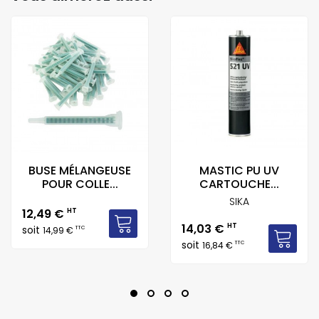
BUSE MÉLANGEUSE
MASTIC PU UV
POUR COLLE...
CARTOUCHE...
SIKA
Prix
12,49 €
HT
Prix
14,03 €
HT
soit
TTC
14,99 €
soit
TTC
16,84 €