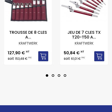
TROUSSE DE 8 CLES
JEU DE 7 CLES TX
A...
T20-T50 A...
KRAFTWERK
KRAFTWERK
Prix
Prix
127,90 €
HT
50,84 €
HT
soit
soit
TTC
TTC
153,48 €
61,01 €