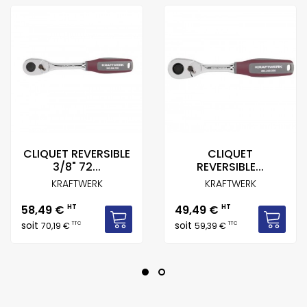
CLIQUET REVERSIBLE
CLIQUET
3/8" 72...
REVERSIBLE...
KRAFTWERK
KRAFTWERK
Prix
Prix
58,49 €
HT
49,49 €
HT
soit
soit
TTC
TTC
70,19 €
59,39 €