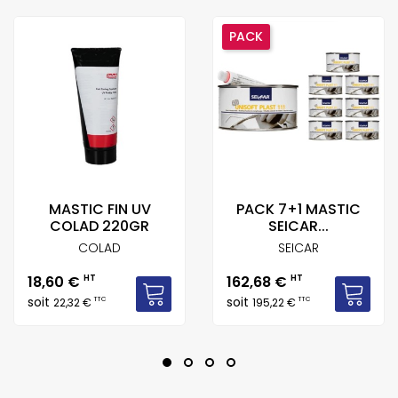
PACK
MASTIC FIN UV
PACK 7+1 MASTIC
COLAD 220GR
SEICAR...
COLAD
SEICAR
Prix
Prix
18,60 €
HT
162,68 €
HT
soit
soit
TTC
TTC
22,32 €
195,22 €