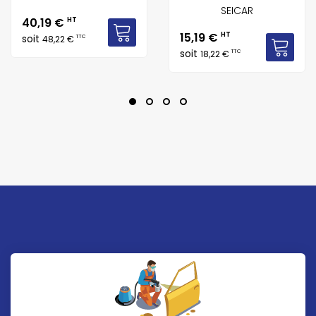
SEICAR
Prix
40,19 €
HT
Prix
15,19 €
HT
soit
TTC
48,22 €
soit
TTC
18,22 €