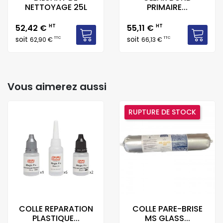
NETTOYAGE 25L
PRIMAIRE...
Prix
Prix
52,42 €
HT
55,11 €
HT
soit
soit
TTC
TTC
62,90 €
66,13 €
Vous aimerez aussi
RUPTURE DE STOCK
COLLE REPARATION
COLLE PARE-BRISE
PLASTIQUE...
MS GLASS...