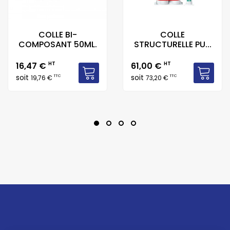
COLLE BI-
COLLE
COMPOSANT 50ML.
STRUCTURELLE PU...
Prix
Prix
16,47 €
HT
61,00 €
HT
soit
soit
TTC
TTC
19,76 €
73,20 €