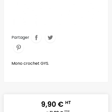
Partager
Mono crochet GYS.
9,90 €
HT
TTC