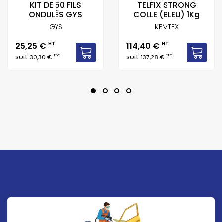
KIT DE 50 FILS
TELFIX STRONG
ONDULÉS GYS
COLLE (BLEU) 1Kg
GYS
KEMTEX
Prix
Prix
25,25 €
HT
114,40 €
HT
soit
soit
TTC
TTC
30,30 €
137,28 €